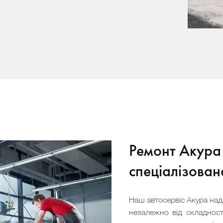
Ремонт Акура 
спеціалізова
Наш автосервіс Акура над
незалежно від складност