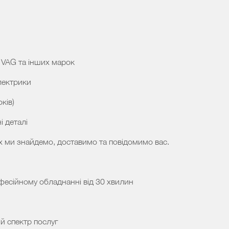
 VAG та інших марок
лектрики
ків)
і деталі
х ми знайдемо, доставимо та повідомимо вас.
фесійному обладнанні від 30 хвилин
й спектр послуг