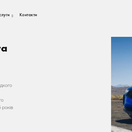
слуги
Контакти
ra
идкого
то
 років