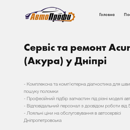
Головна
По
Сервіс та ремонт Acu
(Акура) у Дніпрі
- Комплексна та комп'ютерна діагностика для шв
пошуку поломки
- Професійний підбір запчастин під різні моделі ав
- Відповідальний персонал з досвідом роботи від 5
- Лояльні ціни на обслуговування в автосервісі
Дніпропетровська