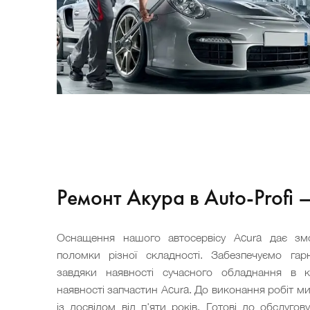
Ремонт Акура в Auto-Profi 
Оснащення нашого автосервісу Acura дає змо
поломки різної складності. Забезпечуємо га
завдяки наявності сучасного обладнання в 
наявності запчастин Acura. До виконання робіт м
із досвідом від п'яти років. Готові до обслугов