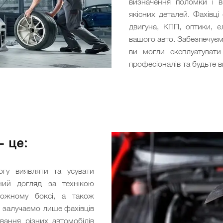
визначення поломки і 
якісних деталей. Фахівці
двигуна, КПП, оптики, ел
вашого авто. Забезпечуєм
ви могли експлуатуват
професіоналів та будьте вп
— це:
гу виявляти та усувати
рний догляд за технікою
кожному боксі, а також
и залучаємо лише фахівців
ування різних автомобілів