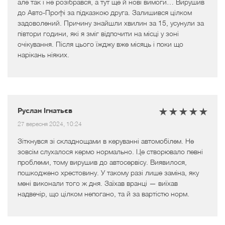
але так і не розібрався, а тут ще й нові вимоги… Вирушив
до Авто-Профі за підказкою друга. Залишився цілком
задоволений. Причину знайшли хвилин за 15, усунули за
півтори години, які я зміг відпочити на місці у зоні
очікування. Після цього їжджу вже місяць і поки що
нарікань ніяких.
Руслан Ігнатьєв
27 вересня 2024, 10:24
Зіткнувся зі складнощами в керуванні автомобілем. Не
зовсім слухалося кермо нормально. Це створювало певні
проблеми, тому вирушив до автосервісу. Виявилося,
пошкоджено хрестовину. У такому разі лише заміна, яку
мені виконали того ж дня. Заїхав вранці — виїхав
надвечір, що цілком непогано, та й за вартістю норм.