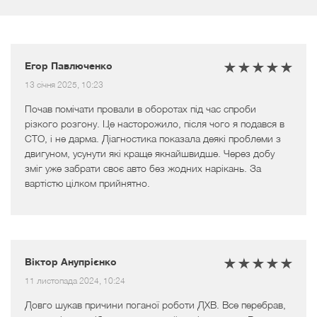
Егор Павлюченко
13 січня 2025, 10:23
Почав помічати провали в оборотах під час спроби
різкого розгону. Це насторожило, після чого я подався в
СТО, і не дарма. Діагностика показала деякі проблеми з
двигуном, усунути які краще якнайшвидше. Через добу
зміг уже забрати своє авто без жодних нарікань. За
вартістю цілком прийнятно.
Віктор Анупрієнко
11 листопада 2024, 10:24
Довго шукав причини поганої роботи ДХВ. Все перебрав,