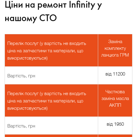
Ціни на ремонт Infinity у
нашому СТО
Заміна
Перелік послуг (у вартість не входить
комплекту
ціна на запчастини та матеріали, що
ланцюга ГРМ
використовуються)
від 11200
Вартість, грн
Часткова
Перелік послуг (у вартість не входить
заміна масла
ціна на запчастини та матеріали, що
АКПП
використовуються)
від 1950
Вартість, грн