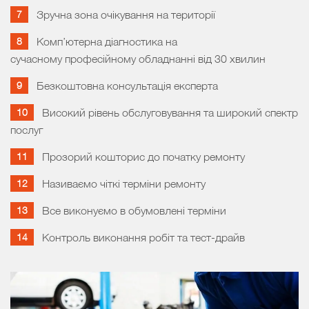
Зручна зона очікування на території
Комп’ютерна діагностика на
сучасному професійному обладнанні від 30 хвилин
Безкоштовна консультація експерта
Високий рівень обслуговування та широкий спектр
послуг
Прозорий кошторис до початку ремонту
Називаємо чіткі терміни ремонту
Все виконуємо в обумовлені терміни
Контроль виконання робіт та тест-драйв