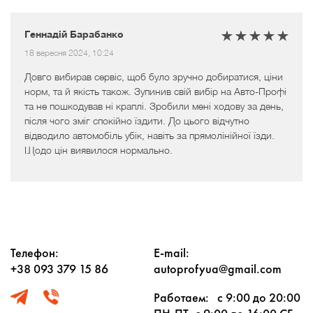
Геннадій Барабанко
18 вересня 2024, 10:24
Довго вибирав сервіс, щоб було зручно добиратися, ціни
норм, та й якість також. Зупинив свій вибір на Авто-Профі
та не пошкодував ні краплі. Зробили мені ходову за день,
після чого зміг спокійно їздити. До цього відчутно
відводило автомобіль убік, навіть за прямолінійної їзди.
Щодо цін виявилося нормально.
Телефон:
E-mail:
+38 093 379 15 86
autoprofyua@gmail.com
Работаем:
с 9:00 до 20:00