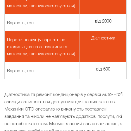
матеріали, що використовуються)
від 2000
Вартість, грн
Діагностика
Перелік послуг (у вартість не
входить ціна на запчастини та
матеріали, що використовуються)
від 500
Вартість, грн
Діагностика та ремонт кондиціонерів у сервісі Auto-Profi
завжди залишаються доступним для наших клієнтів.
Механіки СТО оперативно виконують поставлені
завдання та ніколи не нав'язують додаткові послуги, які
не потрібні клієнтам. Маємо власний запас запчастин, а
також все необхідне обладнання для швидкого