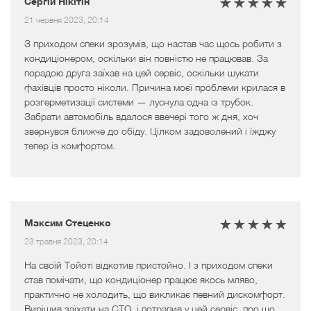
Сергій Нікітін
21 червня 2023, 20:14
З приходом спеки зрозумів, що настав час щось робити з
кондиціонером, оскільки він повністю не працював. За
порадою друга заїхав на цей сервіс, оскільки шукати
фахівців просто ніколи. Причина моєї проблеми крилася в
розгерметизації системи — луснула одна із трубок.
Забрати автомобіль вдалося ввечері того ж дня, хоч
звернувся ближче до обіду. Цілком задоволений і їжджу
тепер із комфортом.
Максим Стеценко
23 травня 2023, 20:14
На своїй Тойоті відкотив пристойно. І з приходом спеки
став помічати, що кондиціонер працює якось мляво,
практично не холодить, що викликає певний дискомфорт.
Вирішив заїхати на СТО, і потрапив у цей сервіс, про що