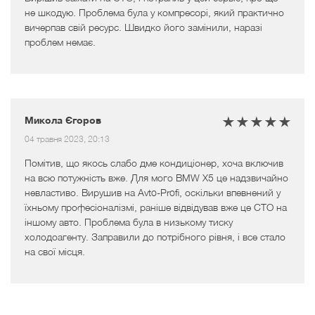
не шкодую. Проблема була у компресорі, який практично
вичерпав свій ресурс. Швидко його замінили, наразі
проблем немає.
Микола Єгоров
04 травня 2023, 20:13
Помітив, що якось слабо дме кондиціонер, хоча включив
на всю потужність вже. Для мого BMW X5 це надзвичайно
невластиво. Вирушив на Avto-Profi, оскільки впевнений у
їхньому професіоналізмі, раніше відвідував вже це СТО на
іншому авто. Проблема була в низькому тиску
холодоагенту. Заправили до потрібного рівня, і все стало
на свої місця.