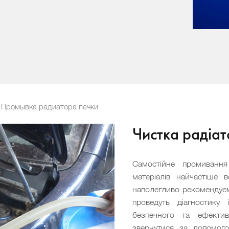
Промывка радиатора печки
Чистка радіат
Самостійне промивання
матеріалів найчастіше 
наполегливо рекомендуєм
проведуть діагностику
безпечного та ефектив
звернутися за допомого