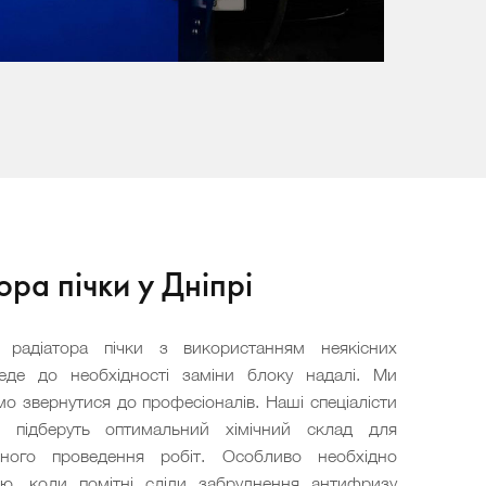
ора пічки у Дніпрі
 радіатора пічки з використанням неякісних
веде до необхідності заміни блоку надалі. Ми
о звернутися до професіоналів. Наші спеціалісти
 і підберуть оптимальний хімічний склад для
ного проведення робіт. Особливо необхідно
ю, коли помітні сліди забруднення антифризу