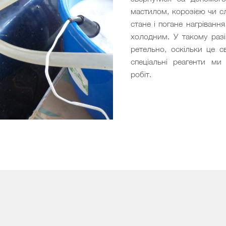
мастилом, корозією чи с
стане і погане нагріванн
холодним. У такому разі
ретельно, оскільки це с
спеціальні реагенти ми
робіт.