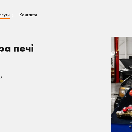
слуги
Контакти
а печі
о