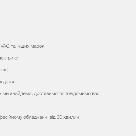
 VAG та інших марок
лектрики
ків)
і деталі
х ми знайдемо, доставимо та повідомимо вас.
фесійному обладнанні від 30 хвилин