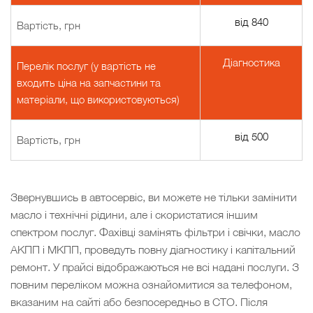
від 840
Вартість, грн
Діагностика
Перелік послуг (у вартість не
входить ціна на запчастини та
матеріали, що використовуються)
від 500
Вартість, грн
Звернувшись в автосервіс, ви можете не тільки замінити
масло і технічні рідини, але і скористатися іншим
спектром послуг. Фахівці замінять фільтри і свічки, масло
АКПП і МКПП, проведуть повну діагностику і капітальний
ремонт. У прайсі відображаються не всі надані послуги. З
повним переліком можна ознайомитися за телефоном,
вказаним на сайті або безпосередньо в СТО. Після